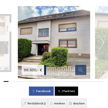
99.500,- €
Facebook
(Twitter)
Notizblock (
)
merken
drucken