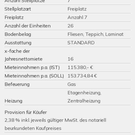
Anzahl Stellplätze
7
Stellplatzart
Freiplatz
Freiplatz
Anzahl 7
Anzahl der Einheiten
26
Bodenbelag
Fliesen, Teppich, Laminat
Ausstattung
STANDARD
x-fache der
Jahresnettomiete
16
Mieteinnahmen p.a. (IST)
115.380,- €
Mieteinnahmen p.a. (SOLL)
153.734,84 €
Befeuerung
Gas
Etagenheizung,
Heizung
Zentralheizung
Provision für Käufer
2,38 % inkl. jeweils gültiger MwSt. des notariell
beurkundeten Kaufpreises