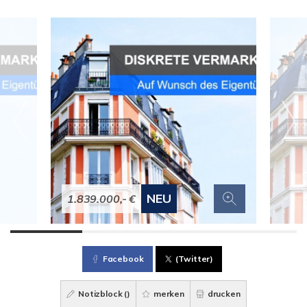
NEU
1.839.000,- €
Facebook
(Twitter)
Notizblock (
)
merken
drucken