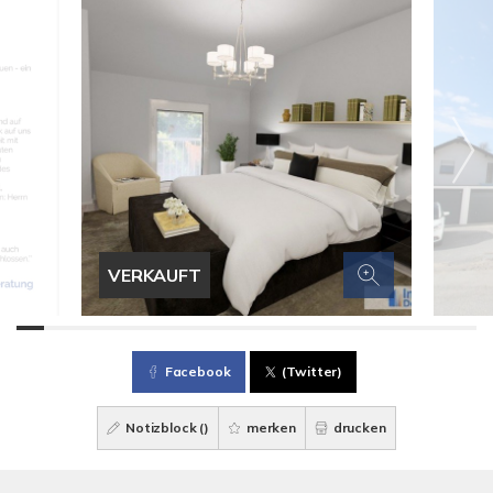
VERKAUFT
Facebook
(Twitter)
Notizblock (
)
merken
drucken