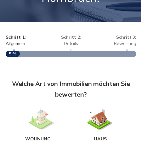
Schritt 1:
Schritt 2:
Schritt 3:
Allgemein
Details
Bewertung
5 %
S
Welche Art von Immobilien möchten Sie
A
bewerten?
W
<
WOHNUNG
HAUS