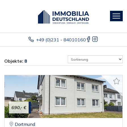
+49 (0)231 - 84010160
Objekte:
8
690,- €
Dortmund