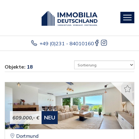
+49 (0)231 - 84010160
Objekte:
18
NEU
609.000,- €
Dortmund