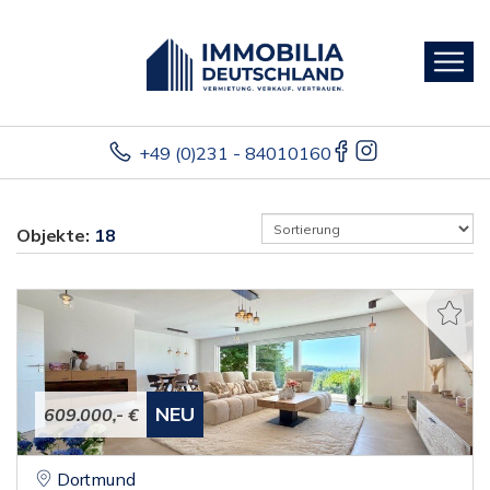
+49 (0)231 - 84010160
Objekte:
18
NEU
609.000,- €
Dortmund