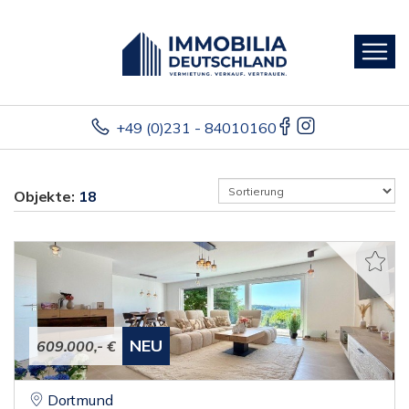
+49 (0)231 - 84010160
Objekte:
18
NEU
609.000,- €
Dortmund