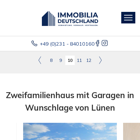
+49 (0)231 - 84010160
8
9
10
11
12
Zweifamilienhaus mit Garagen in
Wunschlage von Lünen