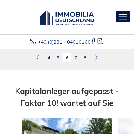
+49 (0)231 - 84010160
4
5
6
7
8
Kapitalanleger aufgepasst -
Faktor 10! wartet auf Sie