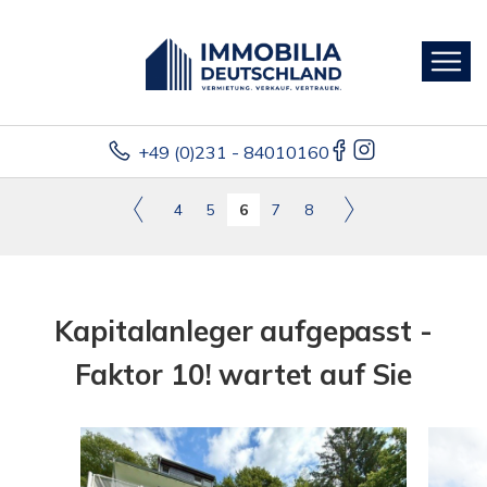
+49 (0)231 - 84010160
4
5
6
7
8
Kapitalanleger aufgepasst -
Faktor 10! wartet auf Sie