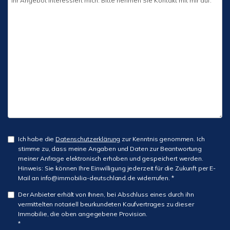
Ich habe die
Datenschutzerklärung
zur Kenntnis genommen. Ich
stimme zu, dass meine Angaben und Daten zur Beantwortung
meiner Anfrage elektronisch erhoben und gespeichert werden.
Hinweis: Sie können Ihre Einwilligung jederzeit für die Zukunft per E-
Mail an info@immobilia-deutschland.de widerrufen. *
Der Anbieter erhält von Ihnen, bei Abschluss eines durch ihn
vermittelten notariell beurkundeten Kaufvertrages zu dieser
Immobilie, die oben angegebene Provision.
*