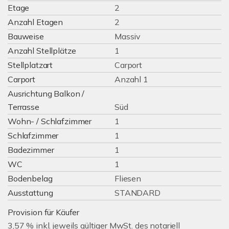
Etage
2
Anzahl Etagen
2
Bauweise
Massiv
Anzahl Stellplätze
1
Stellplatzart
Carport
Carport
Anzahl 1
Ausrichtung Balkon /
Terrasse
Süd
Wohn- / Schlafzimmer
1
Schlafzimmer
1
Badezimmer
1
WC
1
Bodenbelag
Fliesen
Ausstattung
STANDARD
Provision für Käufer
3,57 % inkl. jeweils gültiger MwSt. des notariell