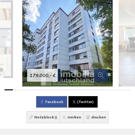
179.000,- €
Facebook
(Twitter)
Notizblock (
)
merken
drucken