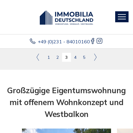
+49 (0)231 - 84010160
1
2
3
4
5
Großzügige Eigentumswohnung
mit offenem Wohnkonzept und
Westbalkon