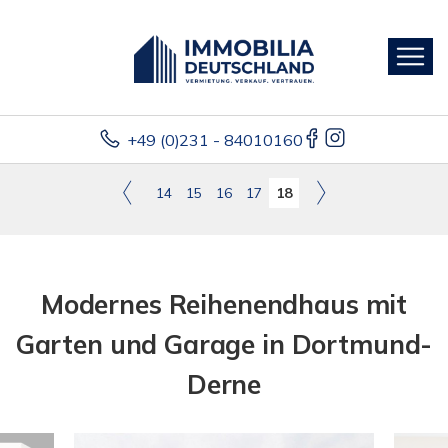
+49 (0)231 - 84010160
14
15
16
17
18
Modernes Reihenendhaus mit
Garten und Garage in Dortmund-
Derne