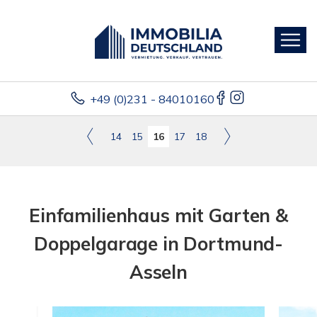
+49 (0)231 - 84010160
14
15
16
17
18
Einfamilienhaus mit Garten &
Doppelgarage in Dortmund-
Asseln