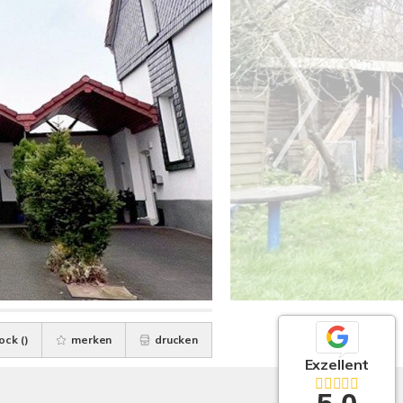
ock (
)
merken
drucken
Exzellent