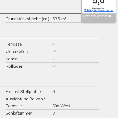
5,0
Basierend auf
153 Google-Bewertungen
Echtheit von Bewertungen
Grundstücksfläche (ca.)
635 m²
Terrasse
Unterkellert
Kamin
Rollladen
Anzahl Stellplätze
4
Ausrichtung Balkon /
Terrasse
Süd West
Schlafzimmer
3