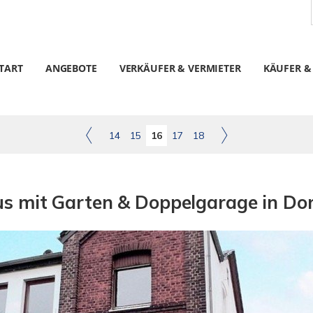
TART
ANGEBOTE
VERKÄUFER & VERMIETER
KÄUFER &
14
15
16
17
18
us mit Garten & Doppelgarage in D