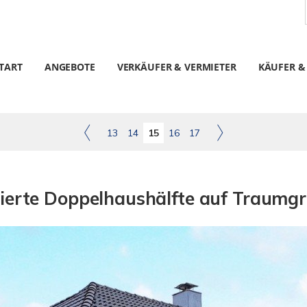
TART
ANGEBOTE
VERKÄUFER & VERMIETER
KÄUFER &
13
14
15
16
17
ierte Doppelhaushälfte auf Traumg