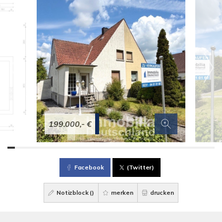
199.000,- €
Facebook
(Twitter)
Notizblock (
)
merken
drucken