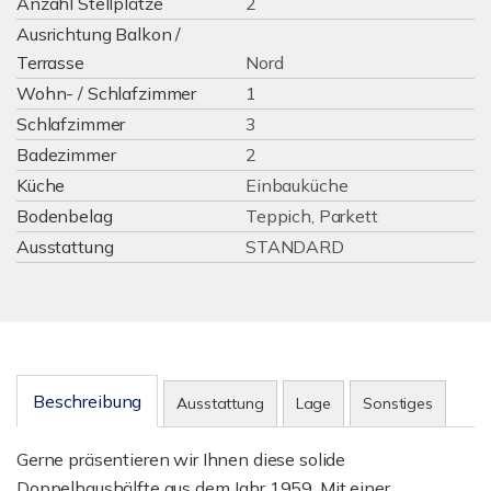
Anzahl Stellplätze
2
Ausrichtung Balkon /
Terrasse
Nord
Wohn- / Schlafzimmer
1
Schlafzimmer
3
Badezimmer
2
Küche
Einbauküche
Bodenbelag
Teppich, Parkett
Ausstattung
STANDARD
Beschreibung
Ausstattung
Lage
Sonstiges
Gerne präsentieren wir Ihnen diese solide
Doppelhaushälfte aus dem Jahr 1959. Mit einer