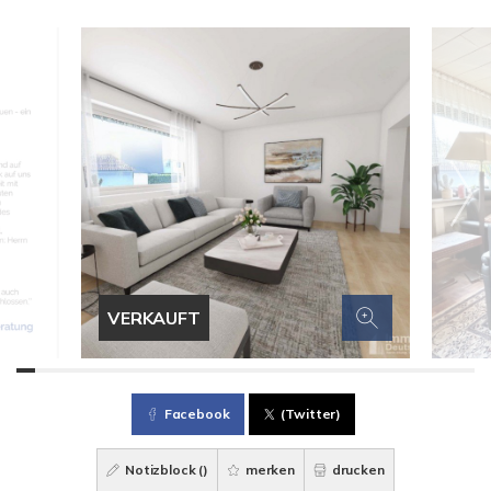
VERKAUFT
Facebook
(Twitter)
Notizblock (
)
merken
drucken