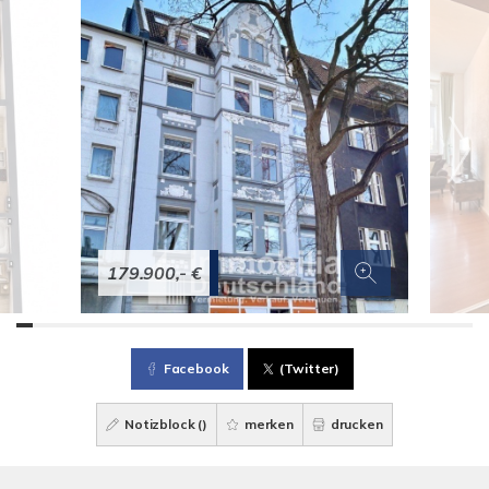
179.900,- €
Facebook
(Twitter)
Notizblock (
)
merken
drucken