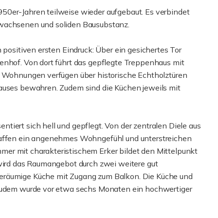
50er-Jahren teilweise wieder aufgebaut. Es verbindet
ewachsenen und soliden Bausubstanz.
 positiven ersten Eindruck: Über ein gesichertes Tor
enhof. Von dort führt das gepflegte Treppenhaus mit
de Wohnungen verfügen über historische Echtholztüren
Hauses bewahren. Zudem sind die Küchen jeweils mit
iert sich hell und gepflegt. Von der zentralen Diele aus
chaffen ein angenehmes Wohngefühl und unterstreichen
er mit charakteristischem Erker bildet den Mittelpunkt
 wird das Raumangebot durch zwei weitere gut
eräumige Küche mit Zugang zum Balkon. Die Küche und
 zudem wurde vor etwa sechs Monaten ein hochwertiger