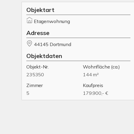
Objektart
Etagenwohnung
Adresse
44145 Dortmund
Objektdaten
Objekt-Nr.
Wohnfläche
(ca.)
235350
144 m²
Zimmer
Kaufpreis
5
179.900,- €