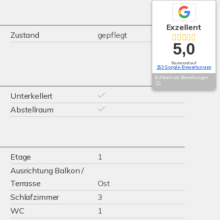
Exzellent
Zustand
gepflegt
5,0
Basierend auf
153 Google-Bewertungen
Echtheit von Bewertungen
Unterkellert
Abstellraum
Etage
1
Ausrichtung Balkon /
Terrasse
Ost
Schlafzimmer
3
WC
1