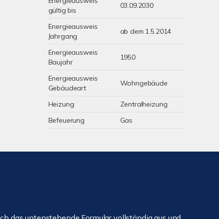
Energieausweis
03.09.2030
gültig bis
Energieausweis
ab dem 1.5.2014
Jahrgang
Energieausweis
1950
Baujahr
Energieausweis
Wohngebäude
Gebäudeart
Heizung
Zentralheizung
Befeuerung
Gas
ch das untenstehende Formular vollständig aus und