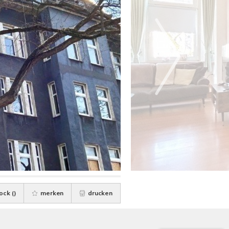
ock (
)
merken
drucken