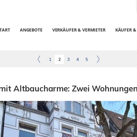
TART
ANGEBOTE
VERKÄUFER & VERMIETER
KÄUFER &
1
2
3
4
5
 mit Altbaucharme: Zwei Wohnungen 