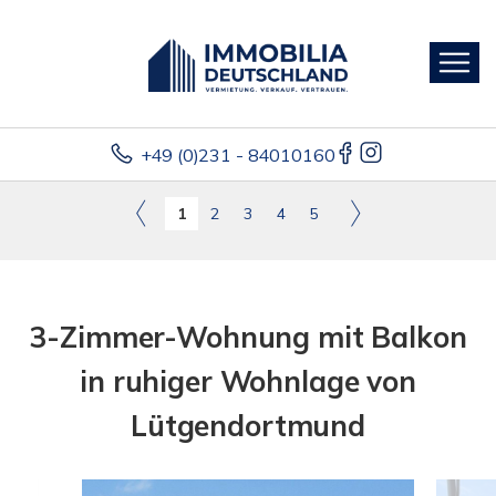
+49 (0)231 - 84010160
1
2
3
4
5
3-Zimmer-Wohnung mit Balkon
in ruhiger Wohnlage von
Lütgendortmund