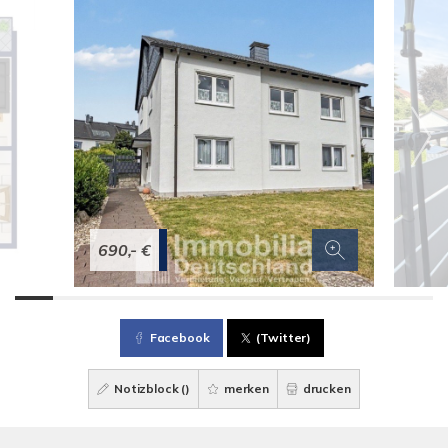
690,- €
Facebook
(Twitter)
Notizblock (
)
merken
drucken