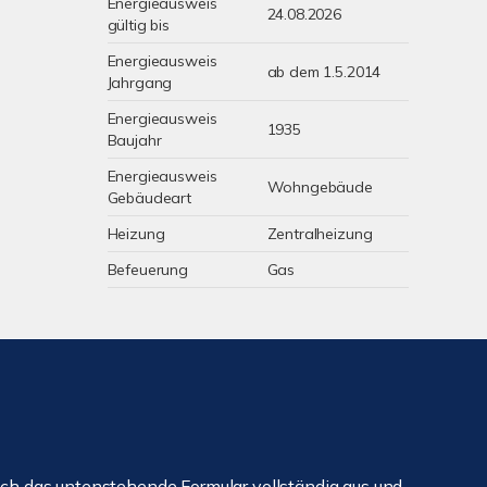
Energieausweis
24.08.2026
gültig bis
Energieausweis
ab dem 1.5.2014
Jahrgang
Energieausweis
1935
Baujahr
Energieausweis
Wohngebäude
Gebäudeart
Heizung
Zentralheizung
Befeuerung
Gas
ch das untenstehende Formular vollständig aus und