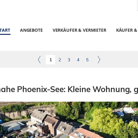
TART
ANGEBOTE
VERKÄUFER & VERMIETER
KÄUFER &
1
2
3
4
5
nahe Phoenix-See: Kleine Wohnung, g