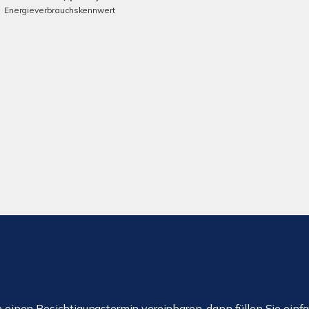
Energieverbrauchskennwert
einen Besichtigungstermin vereinbaren, dann füllen Sie einfa