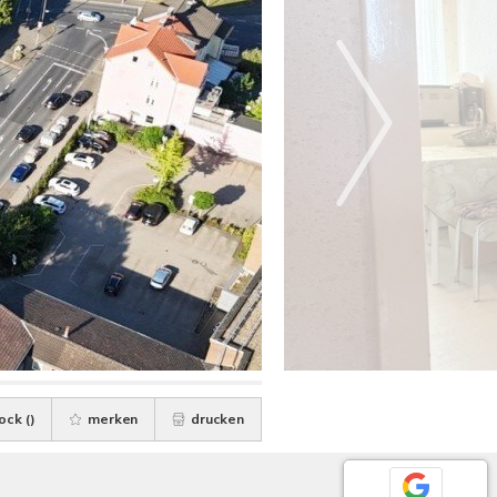
ock (
)
merken
drucken