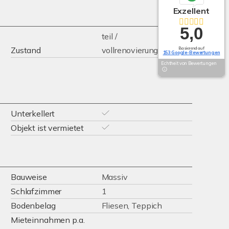
Exzellent
5,0
teil /
Zustand
vollrenovierungsbedürftig
Basierend auf
153 Google-Bewertungen
Echtheit von Bewertungen
Unterkellert
Objekt ist vermietet
Bauweise
Massiv
Schlafzimmer
1
Bodenbelag
Fliesen, Teppich
Mieteinnahmen p.a.