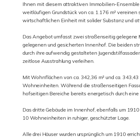
Ihnen mit diesem attraktiven Immobilien-Ensemble 
weitläufigen Grundstück von ca. 1.176 m² vereinen s
wirtschaftlichen Einheit mit solider Substanz und a
Das Angebot umfasst zwei straßenseitig gelegene M
gelegenen und gesicherten Innenhof. Die beiden st
durch ihre aufwendig gestalteten Jugendstilfassad
zeitlose Ausstrahlung verleihen.
Mit Wohnflächen von ca. 342,36 m² und ca. 343,4
Wohneinheiten. Während die straßenseitigen Fassa
hofseitigen Bereiche bereits energetisch durch e
Das dritte Gebäude im Innenhof, ebenfalls um 1910 
10 Wohneinheiten in ruhiger, geschützter Lage.
Alle drei Häuser wurden ursprünglich um 1910 erric