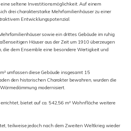
eine seltene Investitionsmöglichkeit. Auf einem
ich drei charakterstarke Mehrfamilienhäuser zu einer
ttraktivem Entwicklungspotenzial.
ehrfamilienhäuser sowie ein drittes Gebäude im ruhig
raßenseitigen Häuser aus der Zeit um 1910 überzeugen
en, die dem Ensemble eine besondere Wertigkeit und
3 m² umfassen diese Gebäude insgesamt 15
den den historischen Charakter bewahren, wurden die
ine Wärmedämmung modernisiert.
errichtet, bietet auf ca. 542,56 m² Wohnfläche weitere
htet, teilweise jedoch nach dem Zweiten Weltkrieg wieder