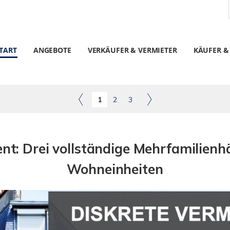
TART
ANGEBOTE
VERKÄUFER & VERMIETER
KÄUFER &
1
2
3
t: Drei vollständige Mehrfamilienhä
Wohneinheiten