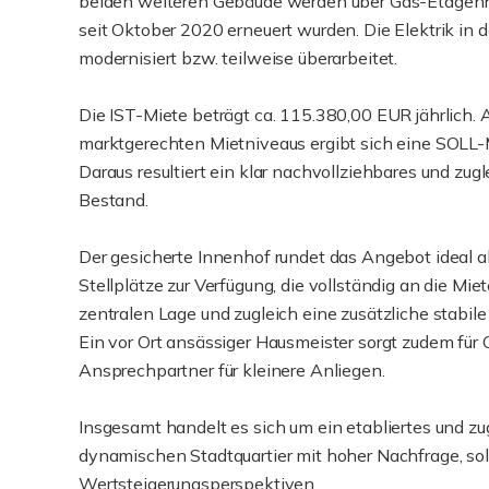
beiden weiteren Gebäude werden über Gas-Etagenhe
seit Oktober 2020 erneuert wurden. Die Elektrik 
modernisiert bzw. teilweise überarbeitet.
Die IST-Miete beträgt ca. 115.380,00 EUR jährlich. A
marktgerechten Mietniveaus ergibt sich eine SOLL-M
Daraus resultiert ein klar nachvollziehbares und zugl
Bestand.
Der gesicherte Innenhof rundet das Angebot ideal 
Stellplätze zur Verfügung, die vollständig an die Miet
zentralen Lage und zugleich eine zusätzliche stabil
Ein vor Ort ansässiger Hausmeister sorgt zudem für 
Ansprechpartner für kleinere Anliegen.
Insgesamt handelt es sich um ein etabliertes und z
dynamischen Stadtquartier mit hoher Nachfrage, sol
Wertsteigerungsperspektiven.