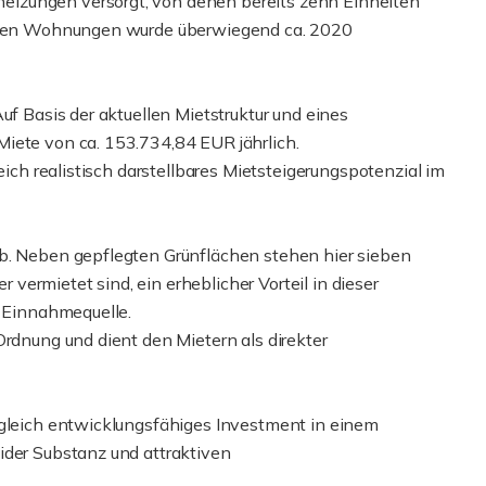
izungen versorgt, von denen bereits zehn Einheiten
in den Wohnungen wurde überwiegend ca. 2020
uf Basis der aktuellen Mietstruktur und eines
iete von ca. 153.734,84 EUR jährlich.
eich realistisch darstellbares Mietsteigerungspotenzial im
ab. Neben gepflegten Grünflächen stehen hier sieben
er vermietet sind, ein erheblicher Vorteil in dieser
e Einnahmequelle.
Ordnung und dient den Mietern als direkter
ugleich entwicklungsfähiges Investment in einem
ider Substanz und attraktiven