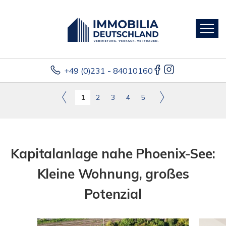
+49 (0)231 - 84010160
1
2
3
4
5
Kapitalanlage nahe Phoenix-See:
Kleine Wohnung, großes
Potenzial