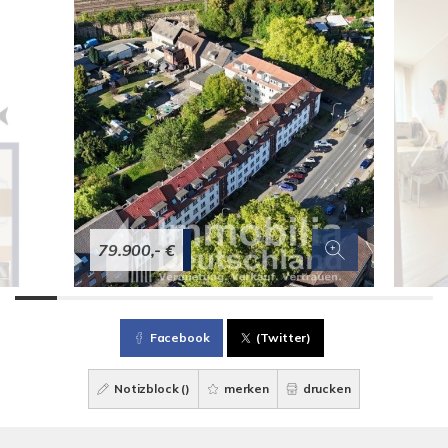
79.900,- €
Facebook
(Twitter)
Notizblock (
)
merken
drucken