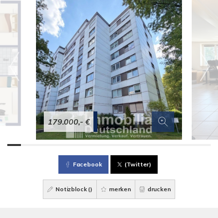
179.000,- €
Facebook
(Twitter)
Notizblock (
)
merken
drucken