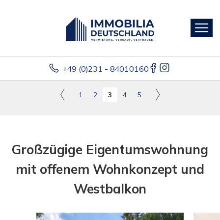
+49 (0)231 - 84010160
1
2
3
4
5
Großzügige Eigentumswohnung
mit offenem Wohnkonzept und
Westbalkon