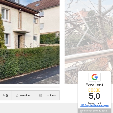
Exzellent
5,0
ock (
)
merken
drucken
Basierend auf
153 Google-Bewertungen
Echtheit von Bewertungen