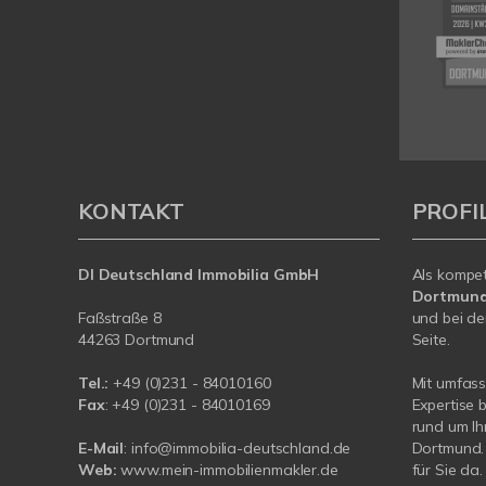
KONTAKT
PROFI
DI Deutschland Immobilia GmbH
Als kompe
Dortmun
Faßstraße 8
und bei de
44263 Dortmund
Seite.
Tel.:
+
49 (0)231 - 84010160
Mit umfas
Fax
: +49 (0)231 - 84010169
Expertise 
rund um Ih
E-Mail
:
info@immobilia-deutschland.de
Dortmund. 
Web:
www.mein-immobilienmakler.de
für Sie da.