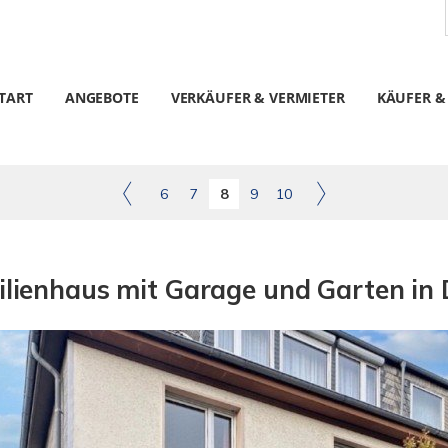
TART
ANGEBOTE
VERKÄUFER & VERMIETER
KÄUFER &
6
7
8
9
10
milienhaus mit Garage und Garten i