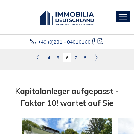
+49 (0)231 - 84010160
4
5
6
7
8
Kapitalanleger aufgepasst -
Faktor 10! wartet auf Sie