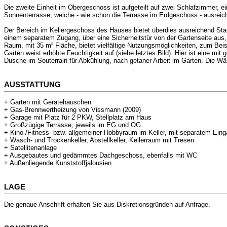
Die zweite Einheit im Obergeschoss ist aufgeteilt auf zwei Schlafzimmer, 
Sonnenterrasse, welche - wie schon die Terrasse im Erdgeschoss - ausreichen
Der Bereich im Kellergeschoss des Hauses bietet überdies ausreichend Sta
einem separatem Zugang, über eine Sicherheitstür von der Gartenseite aus
Raum, mit 35 m² Fläche, bietet vielfältige Nutzungsmöglichkeiten, zum Beis
Garten weist erhöhte Feuchtigkeit auf (siehe letztes Bild). Hier ist eine 
Dusche im Souterrain für Abkühlung, nach getaner Arbeit im Garten. Die Wä
AUSSTATTUNG
+ Garten mit Gerätehäuschen
+ Gas-Brennwertheizung von Vissmann (2009)
+ Garage mit Platz für 2 PKW, Stellplatz am Haus
+ Großzügige Terrasse, jeweils im EG und OG
+ Kino-/Fitness- bzw. allgemeiner Hobbyraum im Keller, mit separatem Ein
+ Wasch- und Trockenkeller, Abstellkeller, Kellerraum mit Tresen
+ Satellitenanlage
+ Ausgebautes und gedämmtes Dachgeschoss, ebenfalls mit WC
+ Außenliegende Kunststoffjalousien
LAGE
Die genaue Anschrift erhalten Sie aus Diskretionsgründen auf Anfrage.