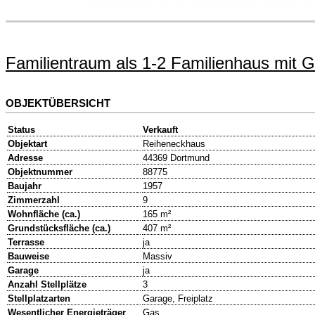
Familientraum als 1-2 Familienhaus mit
OBJEKTÜBERSICHT
Status
Verkauft
Objektart
Reiheneckhaus
Adresse
44369 Dortmund
Objektnummer
88775
Baujahr
1957
Zimmerzahl
9
Wohnfläche (ca.)
165 m²
Grundstücksfläche (ca.)
407 m²
Terrasse
ja
Bauweise
Massiv
Garage
ja
Anzahl Stellplätze
3
Stellplatzarten
Garage, Freiplatz
Wesentlicher Energieträger
Gas