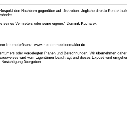
 Respekt den Nachbarn gegenüber auf Diskretion. Jegliche direkte Kontakta
eahndet.
ie seines Vermieters oder seine eigene." Dominik Kucharek
 Internetpräsenz: www.mein-immobilienmakler.de
ntümers oder vorgelegten Plänen und Berechnungen. Wir übernehmen daher k
ieausweises wird vom Eigentümer beauftragt und dieses Exposé wird umgehen
r Besichtigung übergeben.