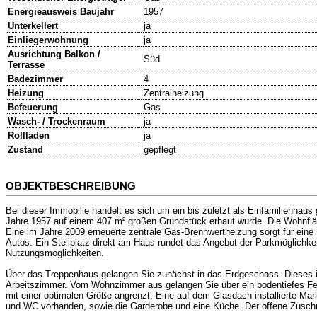
Energieausweis Baujahr
1957
Unterkellert
ja
Einliegerwohnung
ja
Ausrichtung Balkon /
Süd
Terrasse
Badezimmer
4
Heizung
Zentralheizung
Befeuerung
Gas
Wasch- / Trockenraum
ja
Rollladen
ja
Zustand
gepflegt
OBJEKTBESCHREIBUNG
Bei dieser Immobilie handelt es sich um ein bis zuletzt als Einfamilienhau
Jahre 1957 auf einem 407 m² großen Grundstück erbaut wurde. Die Wohnfläc
Eine im Jahre 2009 erneuerte zentrale Gas-Brennwertheizung sorgt für eine
Autos. Ein Stellplatz direkt am Haus rundet das Angebot der Parkmöglichkeit
Nutzungsmöglichkeiten.
Über das Treppenhaus gelangen Sie zunächst in das Erdgeschoss. Dieses is
Arbeitszimmer. Vom Wohnzimmer aus gelangen Sie über ein bodentiefes Fen
mit einer optimalen Größe angrenzt. Eine auf dem Glasdach installierte M
und WC vorhanden, sowie die Garderobe und eine Küche. Der offene Zusc