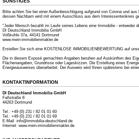
SONSTIGES
Bitte achten Sie bei einer Außenbesichtigung aufgrund von Corona und aus
dessen Nachbarn wird mit einem Ausschluss aus dem Interessentenkreis g
"Jeder Mensch bezahlt im Laufe seines Lebens eine Immobilie - entweder d
DI Deutschland Immobilia GmbH
Voßkuhle 37a, 44141 Dortmund
www.mein-immobilienmakler.de
Erstellen Sie sich eine KOSTENLOSE IMMOBILIENBEWERTUNG auf unserer
Die in diesem Exposé gemachten Angaben beruhen auf Auskünften des Eige
Flächenangaben, Grundrisse oder Lageskizzen. Die Erstellung eines Energ
Energieausweises überarbeitet. Der Ausweis wird Ihnen spätestens bei eine
KONTAKTINFORMATION
DI Deutschland Immobilia GmbH
Faßstraße 8
44263 Dortmund
Tel.: +49 (0) 231 / 82 01 01 60
Tel.: +49 (0) 231 / 82 01 01 69
E-Mail: info@immobilia-deutschland.de
Internet: www.mein-immobilienmakler.de