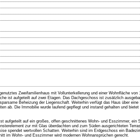
s genutztes Zweifamilienhaus mit Vollunterkellerung und einer Wohnfläche von
he ist aufgeteilt auf zwei Etagen. Das Dachgeschoss ist zusätzlich ausgeb
 sparsame Beheizung der Liegenschaft. Weiterhin verfügt das Haus über eine 
en ab. Die Immobilie wurde laufend gepflegt und instand gehalten und bietet v
t aufgeteilt auf ein großes, offen geschnittenes Wohn- und Esszimmer, ein 
sterelement zur mit Glas überdachten und zum Süden ausgerichteten Terras
arkise spendet wertvollen Schatten. Weiterhin sind im Erdgeschoss ein Bade
hnitt im Wohn- und Esszimmer wird modernen Wohnansprüchen gerecht.