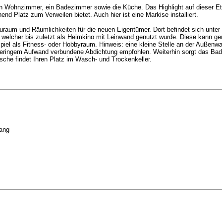
ein Wohnzimmer, ein Badezimmer sowie die Küche. Das Highlight auf dieser Et
d Platz zum Verweilen bietet. Auch hier ist eine Markise installiert.
uraum und Räumlichkeiten für die neuen Eigentümer. Dort befindet sich unte
, welcher bis zuletzt als Heimkino mit Leinwand genutzt wurde. Diese kann 
piel als Fitness- oder Hobbyraum. Hinweis: eine kleine Stelle an der Außenw
mit geringem Aufwand verbundene Abdichtung empfohlen. Weiterhin sorgt das B
sche findet Ihren Platz im Wasch- und Trockenkeller.
gang