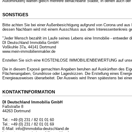
Autominuten) warten gleich mehrere benachbarte Städte, in denen auch der L
SONSTIGES
Bitte achten Sie bei einer Außenbesichtigung aufgrund von Corona und aus
dessen Nachbarn wird mit einem Ausschluss aus dem Interessentenkreis g
"Jeder Mensch bezahlt im Laufe seines Lebens eine Immobilie - entweder d
DI Deutschland Immobilia GmbH
Voßkuhle 37a, 44141 Dortmund
www.mein-immobilienmakler.de
Erstellen Sie sich eine KOSTENLOSE IMMOBILIENBEWERTUNG auf unserer
Die in diesem Exposé gemachten Angaben beruhen auf Auskünften des Eige
Flächenangaben, Grundrisse oder Lageskizzen. Die Erstellung eines Energ
Energieausweises überarbeitet. Der Ausweis wird Ihnen spätestens bei eine
KONTAKTINFORMATION
DI Deutschland Immobilia GmbH
Faßstraße 8
44263 Dortmund
Tel.: +49 (0) 231 / 82 01 01 60
Tel.: +49 (0) 231 / 82 01 01 69
E-Mail: info@immobilia-deutschland.de