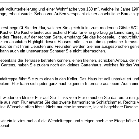
 mit Vollunterkellerung und einer Wohnfläche von 130 m², welche im Jahre 19
arage, erbaut wurde. Schon von Außen verspricht dieser ansehnliche Bau eini
Zuerst begrüßt Sie der Flur, welcher Sie gleich links zum modernen Gäste-WC
 Küche. Die Küche bietet ausreichend Platz für eine großzügige Einrichtung 
des Flures, auf der rechten Seite, empfängt Sie das kolossale, lichtdurchfl
um absoluten Highlight dieses Hauses, nämlich auf die gigantische Terrasse
ernächte mit Ihren Liebsten und Freunden werden Sie hier ausgesprochen gen
kann auch ein unerwarteter Schauer Sie nicht überraschen.
 ebenfalls die Terrasse betreten können, einen kleinen, schicken Anbau, der no
n Gartens, haben Sie zudem noch ein kleines Gartenhaus, welches für das Ver
treppe führt Sie zum einen in den Keller. Das Haus ist voll unterkellert un
Problem. Hier kann sich jeder ganz nach eigenem Interesse ausleben. Auch ei
t wieder ein kleiner Flur auf Sie. Links vom Flur erreichen Sie das erste ruh
e aus vom Flur erwartet Sie das zweite harmonische Schlafzimmer. Rechts vo
keine Wünsche offen lässt. Nicht nur eine imposante, leicht begehbare Dusche
ein letztes mal auf die Wendeltreppe und steigen noch eine Etage höher. D
ereit.