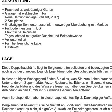
AUSSTATTUNG
+ Prachtvoller, weiträumiger Garten
+ Garage mit elektrischem Tor
+ Neue Heizungsanlage (Vaillant, 2017)
+ 2 Stellplätze
+ Großzügige Sonnenterrasse inkl. neuwertiger Überdachung mit Markise
+ Fußbodenheizung im EG
+ Elektrische Jalousien
+ Tageslichtbad mit großer Dusche und Eckbadewanne
+ Vollunterkellert
+ Familienfreundliche Lage
+ Gäste-WC
LAGE
Diese Doppelhaushälfte liegt in Bergkamen, im beliebten und bevorzugten O
noch groß geschrieben. Egal ob Eigentümer oder Besucher, jeder fühlt sic
In dieser ruhigen Wohngegend finden Sie alles, was Sie zum Leben brauche
Unter anderem Supermärkte, Ärzte, Restaurants, Bäcker, ein Baumarkt sowie
Freunde der Natur und des Wassers freuen sich über den See Bergkamen sow
Anbindung an den ÖPNV ist nur wenige Gehminuten entfernt.
Auch Berufspendler haben in dieser Lage leichtes Spiel. Dank zügiger Auff
Bergkamen ist bekannt für seine Vielfalt an Sport- und Freizeitangeboten u
Doch wer kennt es nicht, die größte Auswahl an Freizeitangeboten ist oft 