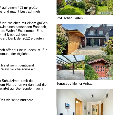
97 auf einem 493 m² großen
ges und macht Lust auf mehr.
Idyllischer Garten
 führt, welches mit einem großen
sowie einen passenden Esstisch,
utete Wohn-/ Esszimmer. Eine
 mit Blick auf den
ießen. Dank der 2012 erbauten
ch offen für neue Ideen ist. Ein
stauen der täglichen
d bietet somit genügend
ne Waschküche sowie ein
ige Schlafzimmer mit dem
Terrasse / kleiner Anbau
m Flur treffen wir dann auf die
 wartet auf Sie, sondern auch
as vielseitig nutzbare