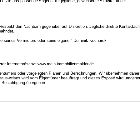
etzte das passende Angebot für jegliche, gewünschte Aktivität findet.
 Respekt den Nachbarn gegenüber auf Diskretion. Jegliche direkte Kontakta
eahndet.
ie seines Vermieters oder seine eigene." Dominik Kucharek
 Internetpräsenz: www.mein-immobilienmakler.de
ntümers oder vorgelegten Plänen und Berechnungen. Wir übernehmen daher k
ieausweises wird vom Eigentümer beauftragt und dieses Exposé wird umgehen
r Besichtigung übergeben.