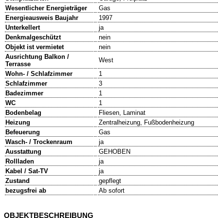
Wesentlicher Energieträger
Gas
Energieausweis Baujahr
1997
Unterkellert
ja
Denkmalgeschützt
nein
Objekt ist vermietet
nein
Ausrichtung Balkon /
West
Terrasse
Wohn- / Schlafzimmer
1
Schlafzimmer
3
Badezimmer
1
WC
1
Bodenbelag
Fliesen, Laminat
Heizung
Zentralheizung, Fußbodenheizung
Befeuerung
Gas
Wasch- / Trockenraum
ja
Ausstattung
GEHOBEN
Rollladen
ja
Kabel / Sat-TV
ja
Zustand
gepflegt
bezugsfrei ab
Ab sofort
OBJEKTBESCHREIBUNG