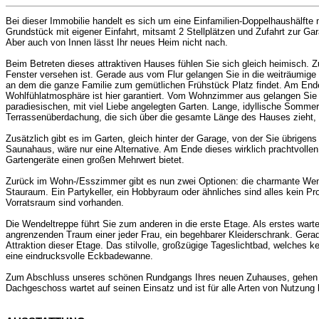
Bei dieser Immobilie handelt es sich um eine Einfamilien-Doppelhaushälfte
Grundstück mit eigener Einfahrt, mitsamt 2 Stellplätzen und Zufahrt zur G
Aber auch von Innen lässt Ihr neues Heim nicht nach.
Beim Betreten dieses attraktiven Hauses fühlen Sie sich gleich heimisch. 
Fenster versehen ist. Gerade aus vom Flur gelangen Sie in die weiträumige
an dem die ganze Familie zum gemütlichen Frühstück Platz findet. Am Ende 
Wohlfühlatmosphäre ist hier garantiert. Vom Wohnzimmer aus gelangen Sie z
paradiesischen, mit viel Liebe angelegten Garten. Lange, idyllische Somm
Terrassenüberdachung, die sich über die gesamte Länge des Hauses zieht, 
Zusätzlich gibt es im Garten, gleich hinter der Garage, von der Sie übrigens
Saunahaus, wäre nur eine Alternative. Am Ende dieses wirklich prachtvolle
Gartengeräte einen großen Mehrwert bietet.
Zurück im Wohn-/Esszimmer gibt es nun zwei Optionen: die charmante Wendel
Stauraum. Ein Partykeller, ein Hobbyraum oder ähnliches sind alles kein 
Vorratsraum sind vorhanden.
Die Wendeltreppe führt Sie zum anderen in die erste Etage. Als erstes warte
angrenzenden Traum einer jeder Frau, ein begehbarer Kleiderschrank. Gerad
Attraktion dieser Etage. Das stilvolle, großzügige Tageslichtbad, welches 
eine eindrucksvolle Eckbadewanne.
Zum Abschluss unseres schönen Rundgangs Ihres neuen Zuhauses, gehen wir 
Dachgeschoss wartet auf seinen Einsatz und ist für alle Arten von Nutzung b