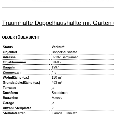
Traumhafte Doppelhaushälfte mit Garten
OBJEKTÜBERSICHT
Status
Verkauft
Objektart
Doppelhaushälfte
Adresse
59192 Bergkamen
Objektnummer
87605
Baujahr
1997
Zimmerzahl
4,5
Wohnfläche (ca.)
130 m²
Grundstücksfläche (ca.)
493 m²
Terrasse
ja
Dachform
Satteldach
Bauweise
Massiv
Garage
ja
Anzahl Stellplätze
2
Stellplatzarten
Garage, Freiplatz