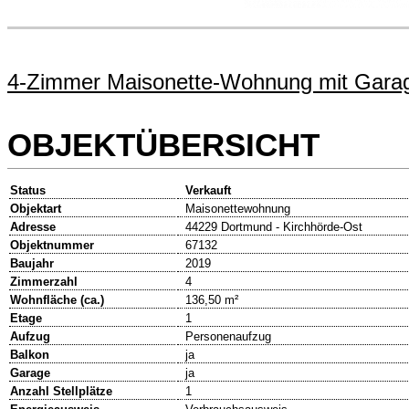
4-Zimmer Maisonette-Wohnung mit Garag
OBJEKTÜBERSICHT
Status
Verkauft
Objektart
Maisonettewohnung
Adresse
44229 Dortmund - Kirchhörde-Ost
Objektnummer
67132
Baujahr
2019
Zimmerzahl
4
Wohnfläche (ca.)
136,50 m²
Etage
1
Aufzug
Personenaufzug
Balkon
ja
Garage
ja
Anzahl Stellplätze
1