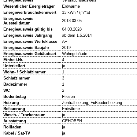
Energieausweis
Verbrauchsausweis
Wesentlicher Energieträger
Erdwärme
Energieverbrauchskennwert
13 kWh / (m²*a)
Energieausweis
2018-03-05
Ausstelldatum
Energieausweis gültig bis
04.03.2028
Energieausweis Jahrgang
ab dem 1.5.2014
Energieausweis Werteklasse
A+
Energieausweis Baujahr
2019
Energieausweis Gebäudeart
Wohngebäude
Einheit-Nr.
4
Unterkellert
ja
Wohn- / Schlafzimmer
1
Schlafzimmer
3
Badezimmer
1
WC
2
Bodenbelag
Fliesen
Heizung
Zentralheizung, Fußbodenheizung
Befeuerung
Erdwärme
Wasch- / Trockenraum
ja
Ausstattung
GEHOBEN
Rollladen
ja
Kabel / Sat-TV
ja