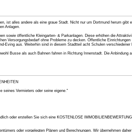
, ist alles andere als eine graue Stadt. Nicht nur um Dortmund herum gibt es
gen Anlagen.
n sowie öffentliche Kleingarten- & Parkanlagen. Diese erhöhen die Attraktivi
lichen Versorgungsbedarf ohne Probleme zu decken. Öffentliche Einrichtungen 
d-Eving aus. Weiterhin sind in diesem Stadtteil acht Schulen verschiedener
owohl Busse als auch Bahnen fahren in Richtung Innenstadt. Die Anbindung an
GENHEITEN
e seines Vermieters oder seine eigene."
rbindlich oder erstellen Sie sich eine KOSTENLOSE IMMOBILIENBEWERTUNG a
ntümers oder vorgelegten Plänen und Berechnungen. Wir übernehmen daher k