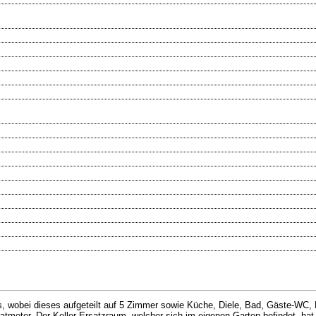
s, wobei dieses aufgeteilt auf 5 Zimmer sowie Küche, Diele, Bad, Gäste-WC, 
atmeter. Der Keller-Ersatzraum, welcher sich im eigenen Garten befindet, ha