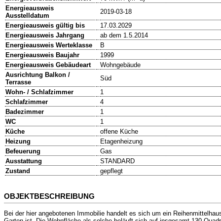
Energieausweis
2019-03-18
Ausstelldatum
Energieausweis gültig bis
17.03.2029
Energieausweis Jahrgang
ab dem 1.5.2014
Energieausweis Werteklasse
B
Energieausweis Baujahr
1999
Energieausweis Gebäudeart
Wohngebäude
Ausrichtung Balkon /
Süd
Terrasse
Wohn- / Schlafzimmer
1
Schlafzimmer
4
Badezimmer
1
WC
1
Küche
offene Küche
Heizung
Etagenheizung
Befeuerung
Gas
Ausstattung
STANDARD
Zustand
gepflegt
OBJEKTBESCHREIBUNG
Bei der hier angebotenen Immobilie handelt es sich um ein Reihenmittelhau
Garten ist. Die Wohnfläche als solche beläuft sich auf insgesamt 130 Quadr