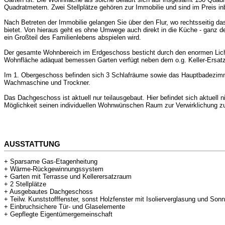
Quadratmetern. Zwei Stellplätze gehören zur Immobilie und sind im Preis inb
Nach Betreten der Immobilie gelangen Sie über den Flur, wo rechtsseitig d
bietet. Von hieraus geht es ohne Umwege auch direkt in die Küche - ganz d
ein Großteil des Familienlebens abspielen wird.
Der gesamte Wohnbereich im Erdgeschoss besticht durch den enormen Lichtei
Wohnfläche adäquat bemessen Garten verfügt neben dem o.g. Keller-Ersatzra
Im 1. Obergeschoss befinden sich 3 Schlafräume sowie das Hauptbadezimme
Wachmaschine und Trockner.
Das Dachgeschoss ist aktuell nur teilausgebaut. Hier befindet sich aktuel
Möglichkeit seinen individuellen Wohnwünschen Raum zur Verwirklichung zu
AUSSTATTUNG
+ Sparsame Gas-Etagenheitung
+ Wärme-Rückgewinnungssystem
+ Garten mit Terrasse und Kellerersatzraum
+ 2 Stellplätze
+ Ausgebautes Dachgeschoss
+ Teilw. Kunststofffenster, sonst Holzfenster mit Isolierverglasung und So
+ Einbruchsichere Tür- und Glaselemente
+ Gepflegte Eigentümergemeinschaft