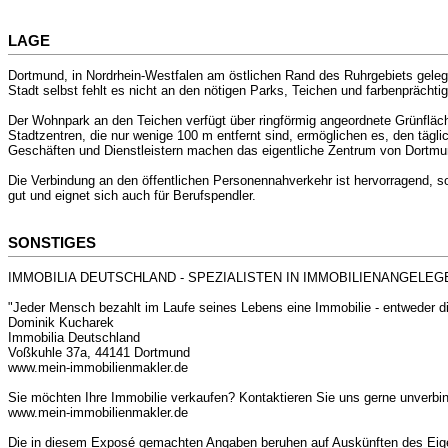
LAGE
Dortmund, in Nordrhein-Westfalen am östlichen Rand des Ruhrgebiets gelegen
Stadt selbst fehlt es nicht an den nötigen Parks, Teichen und farbenprächti
Der Wohnpark an den Teichen verfügt über ringförmig angeordnete Grünfläche
Stadtzentren, die nur wenige 100 m entfernt sind, ermöglichen es, den täg
Geschäften und Dienstleistern machen das eigentliche Zentrum von Dortmun
Die Verbindung an den öffentlichen Personennahverkehr ist hervorragend, s
gut und eignet sich auch für Berufspendler.
SONSTIGES
IMMOBILIA DEUTSCHLAND - SPEZIALISTEN IN IMMOBILIENANGELE
"Jeder Mensch bezahlt im Laufe seines Lebens eine Immobilie - entweder di
Dominik Kucharek
Immobilia Deutschland
Voßkuhle 37a, 44141 Dortmund
www.mein-immobilienmakler.de
Sie möchten Ihre Immobilie verkaufen? Kontaktieren Sie uns gerne unve
www.mein-immobilienmakler.de
Die in diesem Exposé gemachten Angaben beruhen auf Auskünften des Eige