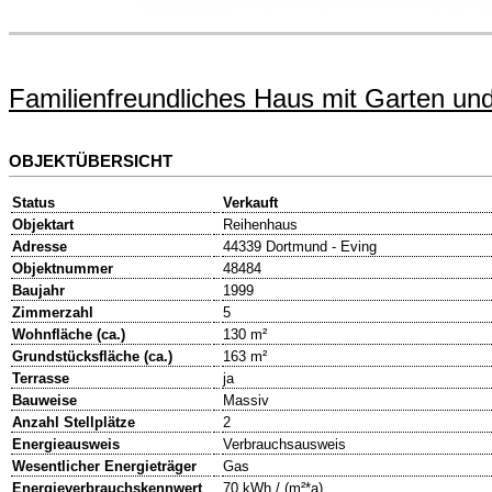
Familienfreundliches Haus mit Garten und
OBJEKTÜBERSICHT
Status
Verkauft
Objektart
Reihenhaus
Adresse
44339 Dortmund - Eving
Objektnummer
48484
Baujahr
1999
Zimmerzahl
5
Wohnfläche (ca.)
130 m²
Grundstücksfläche (ca.)
163 m²
Terrasse
ja
Bauweise
Massiv
Anzahl Stellplätze
2
Energieausweis
Verbrauchsausweis
Wesentlicher Energieträger
Gas
Energieverbrauchskennwert
70 kWh / (m²*a)