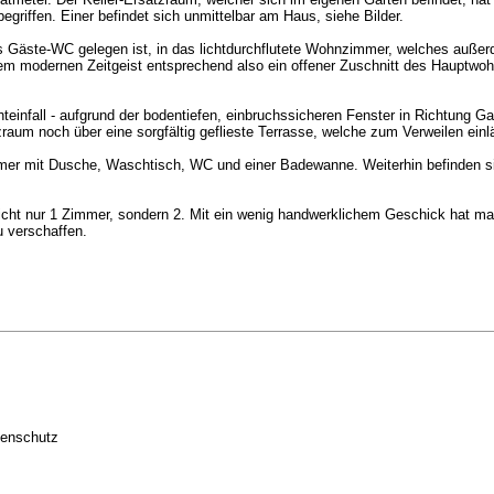
egriffen. Einer befindet sich unmittelbar am Haus, siehe Bilder.
as Gäste-WC gelegen ist, in das lichtdurchflutete Wohnzimmer, welches auße
em modernen Zeitgeist entsprechend also ein offener Zuschnitt des Hauptwohn
nfall - aufgrund der bodentiefen, einbruchssicheren Fenster in Richtung Gar
um noch über eine sorgfältig geflieste Terrasse, welche zum Verweilen einlä
r mit Dusche, Waschtisch, WC und einer Badewanne. Weiterhin befinden sic
l nicht nur 1 Zimmer, sondern 2. Mit ein wenig handwerklichem Geschick hat 
 verschaffen.
nnenschutz