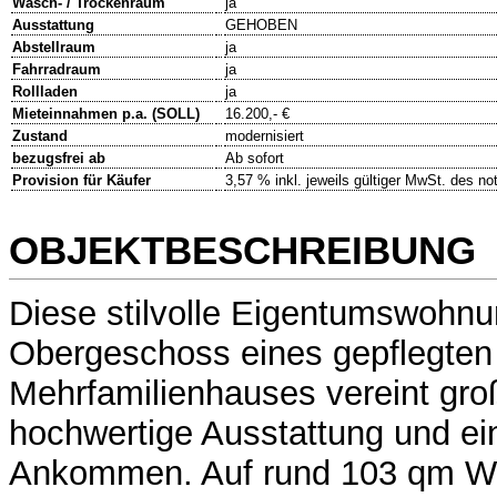
Wasch- / Trockenraum
ja
Ausstattung
GEHOBEN
Abstellraum
ja
Fahrradraum
ja
Rollladen
ja
Mieteinnahmen p.a. (SOLL)
16.200,- €
Zustand
modernisiert
bezugsfrei ab
Ab sofort
Provision für Käufer
3,57 % inkl. jeweils gültiger MwSt. des no
OBJEKTBESCHREIBUNG
Diese stilvolle Eigentumswohnu
Obergeschoss eines gepflegten
Mehrfamilienhauses vereint gr
hochwertige Ausstattung und e
Ankommen. Auf rund 103 qm Wo